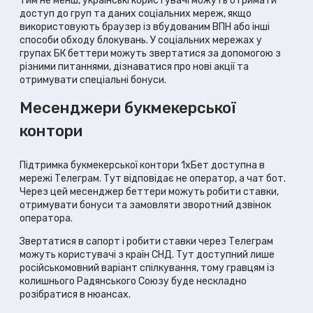
Тим не менш, українські користувачі можуть отримати
доступ до груп та даних соціальних мереж, якщо
використовують браузер із вбудованим ВПН або інші
способи обходу блокувань. У соціальних мережах у
групах БК беттери можуть звертатися за допомогою з
різними питаннями, дізнаватися про нові акції та
отримувати спеціальні бонуси.
Месенджери букмекерської
контори
Підтримка букмекерської контори 1хБет доступна в
мережі Телеграм. Тут відповідає не оператор, а чат бот.
Через цей месенджер беттери можуть робити ставки,
отримувати бонуси та замовляти зворотний дзвінок
оператора.
Звертатися в сапорт і робити ставки через Телеграм
можуть користувачі з країн СНД. Тут доступний лише
російськомовний варіант спілкування, тому гравцям із
колишнього Радянського Союзу буде нескладно
розібратися в нюансах.