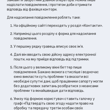
замовити зворотний дзвінок оператора. Можна лише
надіслати повідомлення, і протягом доби отримати
відповідь від фахівця контори.
Для надсилання повідомлення роблять таке:
На офіційному сайті переходять у розділ «Контакти».
Наприкінці цього розділу є форма для надсилання
повідомлення.
У першому рядку гравець вписує своє ім'я.
Далі він вводить свою дійсну адресу електронної
пошти, на яку прийде відповідь від підтримки.
Після цього у великому вікні беттер пише
повідомлення. Бажано якомога стисліше і водночас
ємно викласти суть проблеми та вказати всі
необхідні супутні дані, щоб працівники сапорту могли
без додаткових запитань розібратися з нюансами
проблеми та якнайшвидше дати відповідь.
Унизу під формою користувач ставить галочку у
графі «Підтвердіть свою згоду надати право на
обробку та передачу третім особам своїх