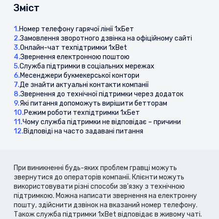
Зміст
1.
Номер телефону гарячої лінії 1хБет
2.
Замовлення зворотного дзвінка на офіційному сайті
3.
Онлайн-чат техпідтримки 1xBet
4.
Звернення електронною поштою
5.
Служба підтримки в соціальних мережах
6.
Месенджери букмекерської контори
7.
Де знайти актуальні контакти компанії
8.
Звернення до технічної підтримки через додаток
9.
Які питання допоможуть вирішити бетторам
10.
Режим роботи техпідтримки 1хБет
11.
Чому служба підтримки не відповідає – причини
12.
Відповіді на часто задавані питання
При виникненні будь-яких проблем гравці можуть
звернутися до операторів компанії. Клієнти можуть
використовувати різні способи зв'язку з технічною
підтримкою. Можна написати звернення на електронну
пошту, здійснити дзвінок на вказаний номер телефону.
Також служба підтримки 1xBet відповідає в живому чаті.