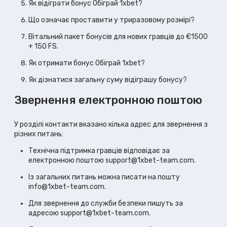
Як відіграти бонус Обіграй 1xbet?
Що означає проставити у триразовому розмірі?
Вітальний пакет бонусів для нових гравців до €1500
+ 150 FS.
Як отримати бонус Обіграй 1xbet?
Як дізнатися загальну суму відіграшу бонусу?
Звернення електронною поштою
У розділі контакти вказано кілька адрес для звернення з
різних питань:
Технічна підтримка гравців відповідає за
електронною поштою
support@1xbet-team.com
.
Із загальних питань можна писати на пошту
info@1xbet-team.com
.
Для звернення до служби безпеки пишуть за
адресою
support@1xbet-team.com
.