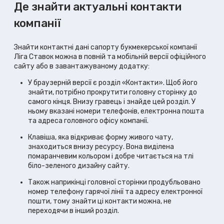
Де знайти актуальні контакти
компанії
Знайти контактні дані сапорту букмекерської компанії
Ліга Ставок можна в повній та мобільній версії офіційного
сайту або в завантажуваному додатку:
У браузерній версії є розділ «Контакти». Щоб його
знайти, потрібно прокрутити головну сторінку до
самого кінця. Внизу гравець і знайде цей розділ. У
ньому вказані номери телефонів, електронна пошта
та адреса головного офісу компанії.
Клавіша, яка відкриває форму живого чату,
знаходиться внизу ресурсу. Вона виділена
помаранчевим кольором і добре читається на тлі
біло-зеленого дизайну сайту.
Також наприкінці головної сторінки продубльовано
номер телефону гарячої лінії та адресу електронної
пошти, тому знайти ці контакти можна, не
переходячи в інший розділ.