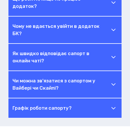
додаток?
Чому не вдається увійти в додаток
БК?
Як швидко відповідає сапорт в
онлайн чаті?
Чи можна зв'язатися з сапортом у
Вайбері чи Скайпі?
Графік роботи сапорту?