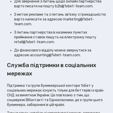
Для звернення з питань щодо онлайн партнерства
варто писати на пошту
b2b@1xbet-team.com
.
З метою реклами та з питань зв'язку з громадськістю
варто написати за адресою
marketing@1xbet-
team.com
.
З питань партнерства в наземних пунктах
приймання ставок пишуть на електронну пошту
retail@1xbet-team.com
.
До фінансового відділу можна звернутися за
адресою
accounting@1xbet-team.com
.
Служба підтримки в соціальних
мережах
Підтримка та групи букмекерської контори 1хБет у
соціальних мережах існують тільки для беттерів із країн
СНД за винятком України. Це пов'язано з тим, що
соцмережі ВКонтакті та Однокласники, де є групи цього
букмекера, заборонені в цій країні.