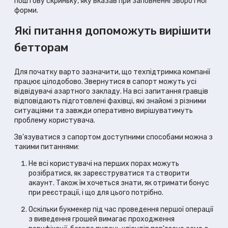
поштову скриньку, яку вказав при заповненні зворотної
форми.
Які питання допоможуть вирішити
бетторам
Для початку варто зазначити, що техпідтримка компанії
працює цілодобово. Звернутися в сапорт можуть усі
відвідувачі азартного закладу. На всі запитання гравців
відповідають підготовлені фахівці, які знайомі з різними
ситуаціями та завжди оперативно вирішуватимуть
проблему користувача.
Зв'язуватися з сапортом доступними способами можна з
такими питаннями:
Не всі користувачі на перших порах можуть
розібратися, як зареєструватися та створити
акаунт. Також їм хочеться знати, як отримати бонус
при реєстрації, і що для цього потрібно.
Оскільки букмекер під час проведення першої операції
з виведення грошей вимагає проходження