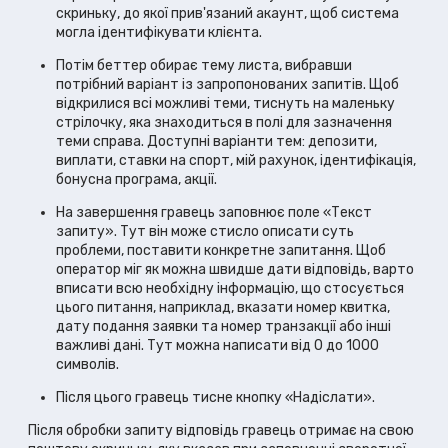
скриньку, до якої прив'язаний акаунт, щоб система
могла ідентифікувати клієнта.
Потім беттер обирає тему листа, вибравши
потрібний варіант із запропонованих запитів. Щоб
відкрилися всі можливі теми, тиснуть на маленьку
стрілочку, яка знаходиться в полі для зазначення
теми справа. Доступні варіанти тем: депозити,
виплати, ставки на спорт, мій рахунок, ідентифікація,
бонусна програма, акції.
На завершення гравець заповнює поле «Текст
запиту». Тут він може стисло описати суть
проблеми, поставити конкретне запитання. Щоб
оператор міг як можна швидше дати відповідь, варто
вписати всю необхідну інформацію, що стосується
цього питання, наприклад, вказати номер квитка,
дату подання заявки та номер транзакції або інші
важливі дані. Тут можна написати від 0 до 1000
символів.
Після цього гравець тисне кнопку «Надіслати».
Після обробки запиту відповідь гравець отримає на свою