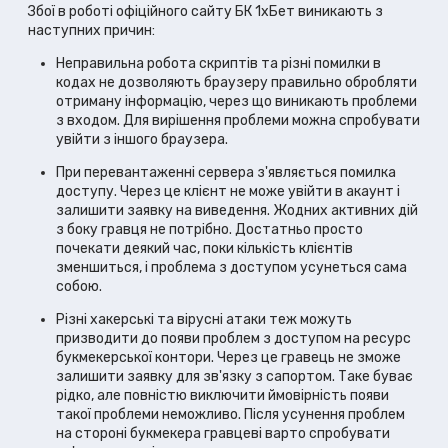
Збої в роботі офіційного сайту БК 1хБет виникають з
наступних причин:
Неправильна робота скриптів та різні помилки в
кодах не дозволяють браузеру правильно обробляти
отриману інформацію, через що виникають проблеми
з входом. Для вирішення проблеми можна спробувати
увійти з іншого браузера.
При перевантаженні сервера з'являється помилка
доступу. Через це клієнт не може увійти в акаунт і
залишити заявку на виведення. Жодних активних дій
з боку гравця не потрібно. Достатньо просто
почекати деякий час, поки кількість клієнтів
зменшиться, і проблема з доступом усунеться сама
собою.
Різні хакерські та вірусні атаки теж можуть
призводити до появи проблем з доступом на ресурс
букмекерської контори. Через це гравець не зможе
залишити заявку для зв'язку з сапортом. Таке буває
рідко, але повністю виключити ймовірність появи
такої проблеми неможливо. Після усунення проблем
на стороні букмекера гравцеві варто спробувати