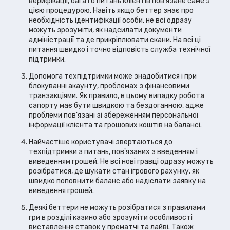
верифікації, багато питань клієнтів пов'язане саме з
цією процедурою. Навіть якщо беттер знає про
необхідність ідентифікації особи, не всі одразу
можуть зрозуміти, як надсилати документи
адміністрації та де прикріплювати скани. На всі ці
питання швидко і точно відповість служба технічної
підтримки.
Допомога техпідтримки може знадобитися і при
блокуванні акаунту, проблемах з фінансовими
транзакціями. Як правило, в цьому випадку робота
сапорту має бути швидкою та бездоганною, адже
проблеми пов'язані зі збереженням персональної
інформації клієнта та грошових коштів на балансі.
Найчастіше користувачі звертаються до
техпідтримки з питань, пов'язаних з введенням і
виведенням грошей. Не всі нові гравці одразу можуть
розібратися, де шукати стан ігрового рахунку, як
швидко поповнити баланс або надіслати заявку на
виведення грошей.
Деякі беттери не можуть розібратися з правилами
гри в розділі казино або зрозуміти особливості
виставлення ставок у прематчі та лайві. Також